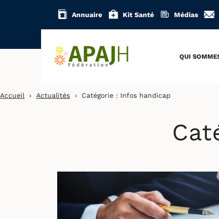
Aller
Annuaire
Kit Santé
Médias
au
contenu
QUI SOMME
Accueil
›
Actualités
›
Catégorie :
Infos handicap
Cat