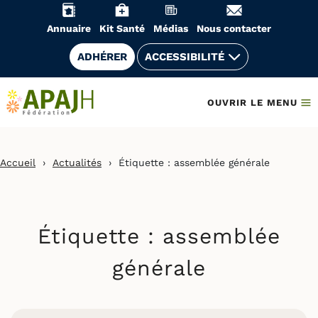
Aller
au
Annuaire
Kit Santé
Médias
Nous contacter
contenu
ADHÉRER
ACCESSIBILITÉ
OUVRIR LE MENU
Accueil
›
Actualités
›
Étiquette :
assemblée générale
Étiquette :
assemblée
générale