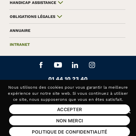
HANDICAP ASSISTANCE
OBLIGATIONS LÉGALES
ANNUAIRE
INTRANET
Aller sur le réseau social Facebook
Aller sur le réseau social Yo
Aller sur le réseau soc
Aller sur le rés
Contactez-nous au
01 44 10 23 40
Siège de la Fédération APAJH
Nous utilisons des
cookies
pour vous garantir la meilleure
Contactez-nous au
01 44 10 81 50
expérience sur notre site web. Si vous continuez à utiliser
ce site, nous supposerons que vous en êtes satisfait.
Handicap Assistance, les lundis et jeudis matin
ACCEPTER
Fer
Mentions légales
NON MERCI
Plan du site
POLITIQUE DE CONFIDENTIALITÉ