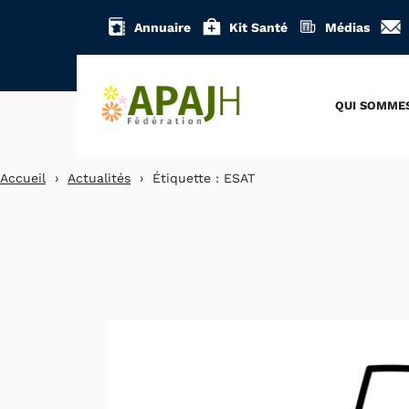
Aller
Annuaire
Kit Santé
Médias
au
contenu
QUI SOMME
Accueil
›
Actualités
›
Étiquette :
ESAT