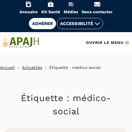
Aller
au
Annuaire
Kit Santé
Médias
Nous contacter
contenu
ADHÉRER
ACCESSIBILITÉ
OUVRIR LE MENU
Accueil
›
Actualités
›
Étiquette :
médico-social
Étiquette :
médico-
social