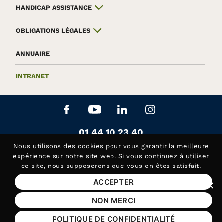
HANDICAP ASSISTANCE
OBLIGATIONS LÉGALES
ANNUAIRE
INTRANET
Aller sur le réseau social Facebook
Aller sur le réseau social Yo
Aller sur le réseau soc
Aller sur le rés
Contactez-nous au
01 44 10 23 40
Siège de la Fédération APAJH
Nous utilisons des
cookies
pour vous garantir la meilleure
Contactez-nous au
01 44 10 81 50
expérience sur notre site web. Si vous continuez à utiliser
ce site, nous supposerons que vous en êtes satisfait.
Handicap Assistance, les lundis et jeudis matin
ACCEPTER
Fer
Mentions légales
NON MERCI
Plan du site
POLITIQUE DE CONFIDENTIALITÉ