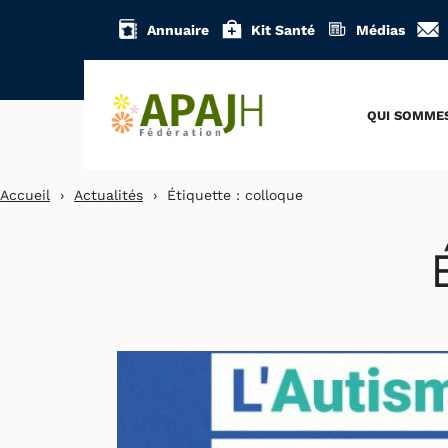
Aller
Annuaire
Kit Santé
Médias
au
contenu
QUI SOMME
Accueil
›
Actualités
›
Étiquette :
colloque