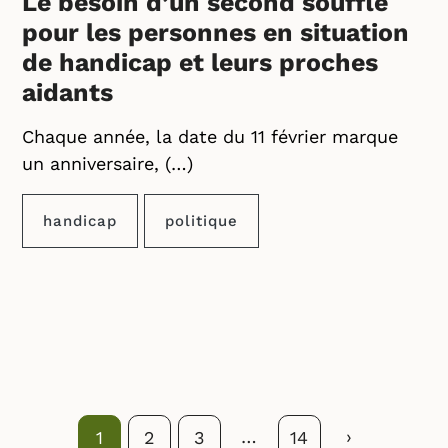
Le besoin d’un second souffle
pour les personnes en situation
de handicap et leurs proches
aidants
Chaque année, la date du 11 février marque
un anniversaire, (…)
handicap
politique
…
Suivant
›
1
2
3
14