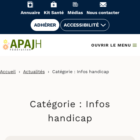
Aller
au
Annuaire
Kit Santé
Médias
Nous contacter
contenu
ADHÉRER
ACCESSIBILITÉ
OUVRIR LE MENU
Accueil
›
Actualités
›
Catégorie :
Infos handicap
Catégorie :
Infos
handicap