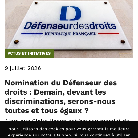
ACTUS ET INITIATIVES
9 juillet 2026
Nomination du Défenseur des
droits : Demain, devant les
discriminations, serons-nous
toutes et tous égaux ?
Alors que Claire Hédon achève son mandat de
six ans (…)
Nous utilisons des
cookies
pour vous garantir la meilleure
expérience sur notre site web. Si vous continuez à utiliser