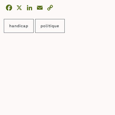
Facebook
X
LinkedIn
Email
Copy
Link
handicap
politique