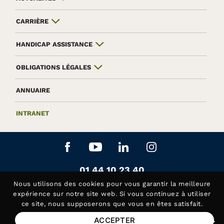
CARRIÈRE
HANDICAP ASSISTANCE
OBLIGATIONS LÉGALES
ANNUAIRE
INTRANET
Aller sur le réseau social Facebook
Aller sur le réseau social Yo
Aller sur le réseau soc
Aller sur le rés
Contactez-nous au
01 44 10 23 40
Siège de la Fédération APAJH
Nous utilisons des
cookies
pour vous garantir la meilleure
Contactez-nous au
01 44 10 81 50
expérience sur notre site web. Si vous continuez à utiliser
ce site, nous supposerons que vous en êtes satisfait.
Handicap Assistance, les lundis et jeudis matin
ACCEPTER