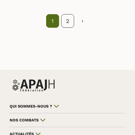
Suivant
›
1
2
QUI SOMMES-NOUS ?
NOS COMBATS
ACTUALITÉS