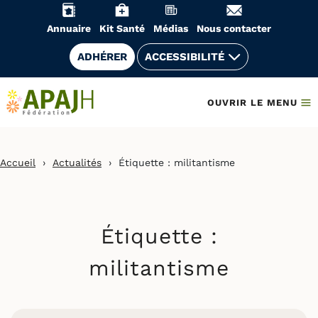
Aller
au
Annuaire
Kit Santé
Médias
Nous contacter
contenu
ADHÉRER
ACCESSIBILITÉ
OUVRIR LE MENU
Accueil
›
Actualités
›
Étiquette :
militantisme
Étiquette :
militantisme