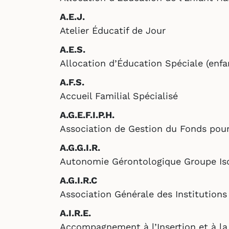
A.E.J.
Atelier Éducatif de Jour
A.E.S.
Allocation d’Éducation Spéciale (enfa
A.F.S.
Accueil Familial Spécialisé
A.G.E.F.I.P.H.
Association de Gestion du Fonds pour
A.G.G.I.R.
Autonomie Gérontologique Groupe Is
A.G.I.R.C
Association Générale des Institutions
A.I.R.E.
Accompagnement à l’Insertion et à l