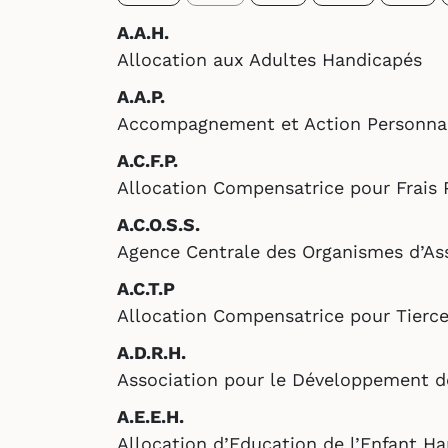
A.A.H.
Allocation aux Adultes Handicapés
A.A.P.
Accompagnement et Action Personnal
A.C.F.P.
Allocation Compensatrice pour Frais 
A.C.O.S.S.
Agence Centrale des Organismes d’As
A.C.T.P
Allocation Compensatrice pour Tierc
A.D.R.H.
Association pour le Développement 
A.E.E.H.
Allocation d’Education de l’Enfant H