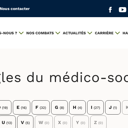
Nous contacter
Aller s
All
S-NOUS ?
NOS COMBATS
ACTUALITÉS
CARRIÈRE
HA
gles du médico-soc
D
E
F
G
H
I
J
(19)
(16)
(32)
(8)
(4)
(27)
(1)
U
V
W
X
Y
Z
(13)
(5)
(0)
(0)
(0)
(0)