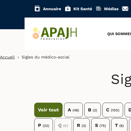
Aller
Annuaire
Kit Santé
Médias
au
contenu
QUI SOMME
Accueil
›
Sigles du médico-social
Si
Voir tout
A
B
C
(48)
(2)
(100)
P
Q
R
S
T
(22)
(0)
(3)
(75)
(6)