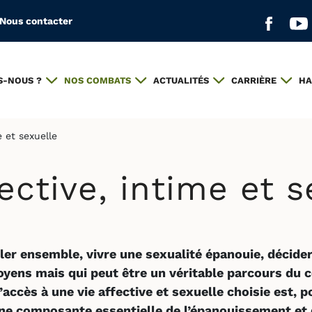
Nous contacter
Aller s
All
S-NOUS ?
NOS COMBATS
ACTUALITÉS
CARRIÈRE
HA
e et sexuelle
fective, intime et s
ler ensemble, vivre une sexualité épanouie, décider
oyens mais qui peut être un véritable parcours du
accès à une vie affective et sexuelle choisie est, 
e composante essentielle de l’épanouissement et de