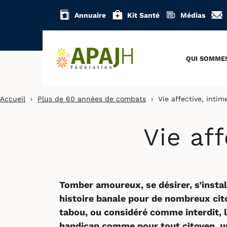
Aller
Annuaire
Kit Santé
Médias
au
contenu
QUI SOMME
Accueil
›
Plus de 60 années de combats
›
Vie affective, intim
Vie af
Tomber amoureux, se désirer, s’instal
histoire banale pour de nombreux cit
tabou, ou considéré comme interdit, l’
handicap comme pour tout citoyen, un