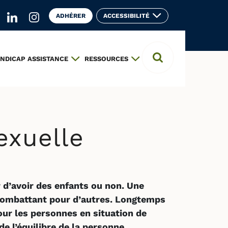
ADHÉRER
ACCESSIBILITÉ
ur le réseau social Facebook (ouvre un nouvel onglet
er sur le réseau social YouTube (ouvre un nouvel on
Aller sur le réseau social Linkedin (ouvre un nouv
Aller sur le réseau social Instagram (ouvre u
NDICAP ASSISTANCE
RESSOURCES
Ouvrir la barre
exuelle
 d’avoir des enfants ou non. Une
 combattant pour d’autres. Longtemps
pour les personnes en situation de
 l’équilibre de la personne.