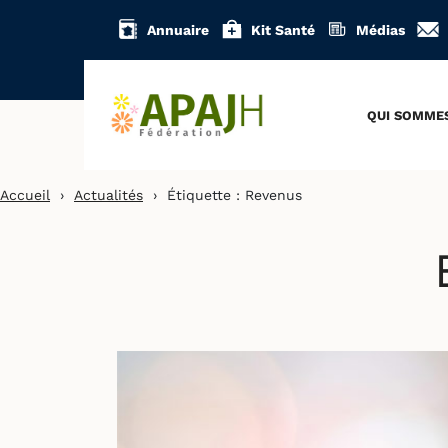
Aller
Annuaire
Kit Santé
Médias
au
contenu
QUI SOMME
Accueil
›
Actualités
›
Étiquette :
Revenus