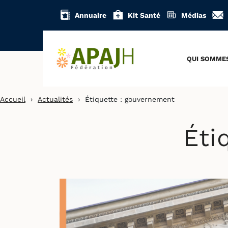
Aller
Annuaire
Kit Santé
Médias
au
contenu
QUI SOMME
Accueil
›
Actualités
›
Étiquette :
gouvernement
Éti