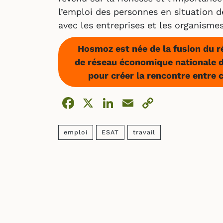
l’emploi des personnes en situation d
avec les entreprises et les organisme
Hosmoz est née de la fusion du r
de réseau économique nationale d
pour créer la rencontre entre c
Facebook
X
LinkedIn
Email
Copy
Link
emploi
ESAT
travail