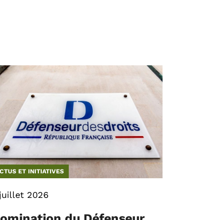
CTUS ET INITIATIVES
juillet 2026
omination du Défenseur