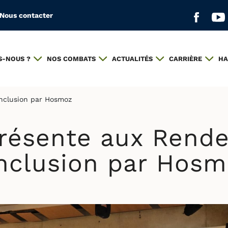
Nous contacter
Aller s
All
S-NOUS ?
NOS COMBATS
ACTUALITÉS
CARRIÈRE
HA
inclusion par Hosmoz
résente aux Rend
inclusion par Hos