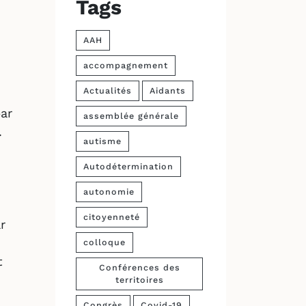
Tags
AAH
accompagnement
Actualités
Aidants
par
assemblée générale
.
autisme
Autodétermination
autonomie
citoyenneté
r
colloque
t
Conférences des
territoires
Congrès
Covid-19