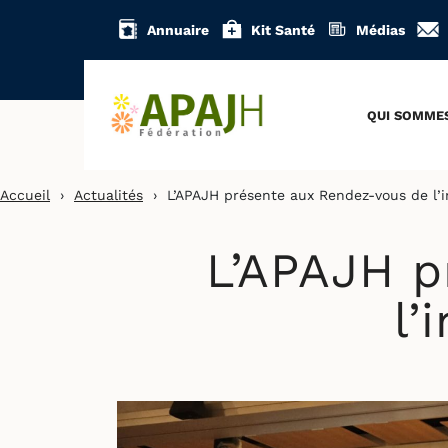
Aller
Annuaire
Kit Santé
Médias
au
contenu
QUI SOMME
Accueil
›
Actualités
›
L’APAJH présente aux Rendez-vous de l’
L’APAJH p
l’