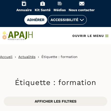
Aller
au
Annuaire
Kit Santé
Médias
Nous contacter
contenu
ADHÉRER
ACCESSIBILITÉ
OUVRIR LE MENU
Accueil
›
Actualités
›
Étiquette :
formation
Étiquette :
formation
AFFICHER LES FILTRES