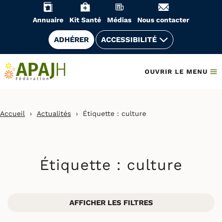
Aller
au
Annuaire
Kit Santé
Médias
Nous contacter
contenu
ADHÉRER
ACCESSIBILITÉ
OUVRIR LE MENU
Accueil
›
Actualités
›
Étiquette :
culture
Étiquette :
culture
AFFICHER LES FILTRES