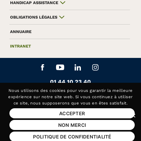
HANDICAP ASSISTANCE
OBLIGATIONS LÉGALES
ANNUAIRE
INTRANET
Aller sur le réseau social Facebook
Aller sur le réseau social Yo
Aller sur le réseau soc
Aller sur le rés
Contactez-nous au
01 44 10 23 40
Siège de la Fédération APAJH
Nous utilisons des
cookies
pour vous garantir la meilleure
Contactez-nous au
01 44 10 81 50
expérience sur notre site web. Si vous continuez à utiliser
ce site, nous supposerons que vous en êtes satisfait.
Handicap Assistance, les lundis et jeudis matin
ACCEPTER
Fer
Mentions légales
NON MERCI
Plan du site
POLITIQUE DE CONFIDENTIALITÉ