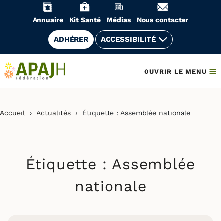
Aller
au
Annuaire
Kit Santé
Médias
Nous contacter
contenu
ADHÉRER
ACCESSIBILITÉ
OUVRIR LE MENU
Accueil
›
Actualités
›
Étiquette :
Assemblée nationale
Étiquette :
Assemblée
nationale