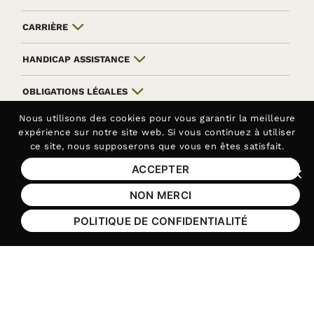
CARRIÈRE
HANDICAP ASSISTANCE
OBLIGATIONS LÉGALES
Nous utilisons des
cookies
pour vous garantir la meilleure
ANNUAIRE
expérience sur notre site web. Si vous continuez à utiliser
ce site, nous supposerons que vous en êtes satisfait.
INTRANET
ACCEPTER
Fer
NON MERCI
Aller sur le réseau social Facebook
Aller sur le réseau social Yo
Aller sur le réseau soc
Aller sur le rés
POLITIQUE DE CONFIDENTIALITÉ
Contactez-nous au
01 44 10 23 40
Siège de la Fédération APAJH
Contactez-nous au
01 44 10 81 50
Handicap Assistance, les lundis et jeudis matin