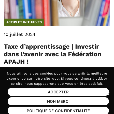
ACTUS ET INITIATIVES
10 juillet 2024
Taxe d’apprentissage | Investir
dans l’avenir avec la Fédération
APAJH !
La taxe d’apprentissage est bien plus qu’une
Nous utilisons des
cookies
pour vous garantir la meilleure
obligation fiscale.C’est une (…)
expérience sur notre site web. Si vous continuez à utiliser
ce site, nous supposerons que vous en êtes satisfait.
ACCEPTER
emploi
formation
Fer
NON MERCI
taxe apprentissage
POLITIQUE DE CONFIDENTIALITÉ