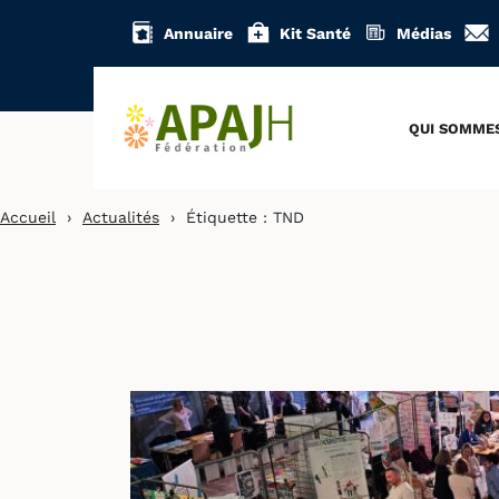
Aller
Annuaire
Kit Santé
Médias
au
contenu
QUI SOMME
Accueil
›
Actualités
›
Étiquette :
TND