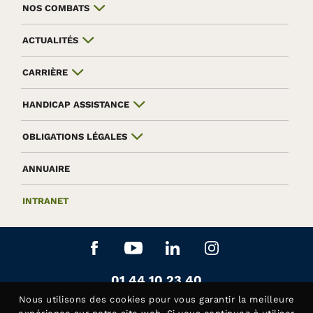
NOS COMBATS
ACTUALITÉS
CARRIÈRE
HANDICAP ASSISTANCE
OBLIGATIONS LÉGALES
ANNUAIRE
INTRANET
Aller sur le réseau social Facebook
Aller sur le réseau social Yo
Aller sur le réseau soc
Aller sur le rés
Contactez-nous au
01 44 10 23 40
Siège de la Fédération APAJH
Nous utilisons des
cookies
pour vous garantir la meilleure