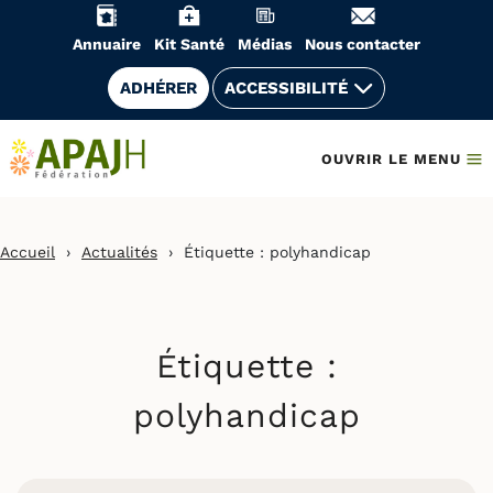
Aller
au
Annuaire
Kit Santé
Médias
Nous contacter
contenu
ADHÉRER
ACCESSIBILITÉ
OUVRIR LE MENU
Accueil
›
Actualités
›
Étiquette :
polyhandicap
Étiquette :
polyhandicap