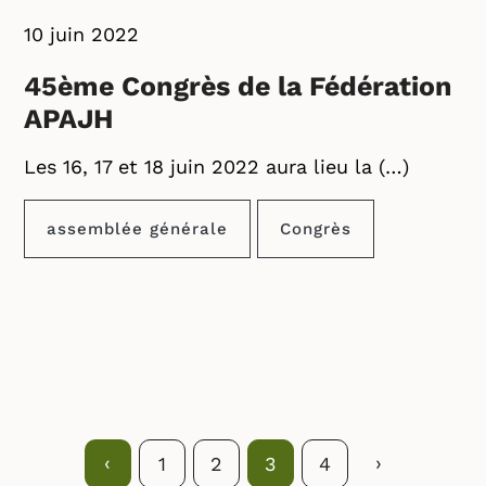
10 juin 2022
45ème Congrès de la Fédération
APAJH
Les 16, 17 et 18 juin 2022 aura lieu la (…)
assemblée générale
Congrès
Précédent
‹
Suivant
›
1
2
3
4