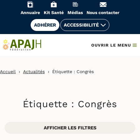
Aller
au
Annuaire
Kit Santé
Médias
Nous contacter
contenu
ADHÉRER
ACCESSIBILITÉ
OUVRIR LE MENU
Accueil
›
Actualités
›
Étiquette :
Congrès
Étiquette :
Congrès
AFFICHER LES FILTRES