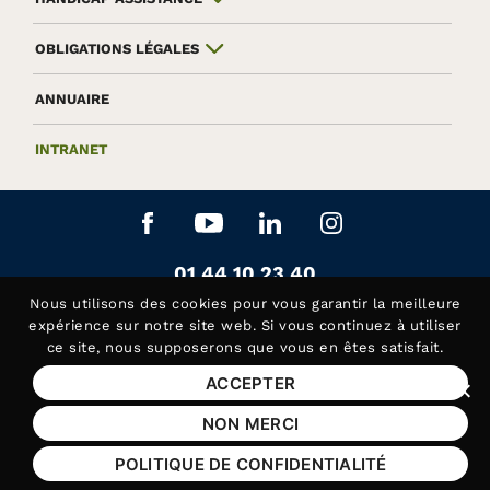
OBLIGATIONS LÉGALES
ANNUAIRE
INTRANET
Aller sur le réseau social Facebook
Aller sur le réseau social Yo
Aller sur le réseau soc
Aller sur le rés
Contactez-nous au
01 44 10 23 40
Siège de la Fédération APAJH
Nous utilisons des
cookies
pour vous garantir la meilleure
Contactez-nous au
01 44 10 81 50
expérience sur notre site web. Si vous continuez à utiliser
ce site, nous supposerons que vous en êtes satisfait.
Handicap Assistance, les lundis et jeudis matin
ACCEPTER
Fer
Mentions légales
NON MERCI
Plan du site
POLITIQUE DE CONFIDENTIALITÉ
Aide et accessibilité