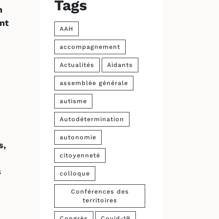
Tags
n
nt
AAH
accompagnement
Actualités
Aidants
assemblée générale
autisme
Autodétermination
autonomie
s,
citoyenneté
s
colloque
Conférences des
territoires
Congrès
Covid-19