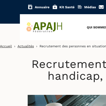
Aller
Annuaire
Kit Santé
Médias
au
contenu
QUI SOMME
Accueil
›
Actualités
›
Recrutement des personnes en situation
Recrutement
handicap,