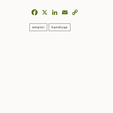
Facebook
X
LinkedIn
Email
Copy
Link
emploi
handicap