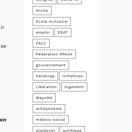
droits
Ecole inclusive
ir
emploi
ESAT
FALC
ise
Fédération APAJH
gouvernement
handicap
Initiatives
Libération
logement
Mayotte
militantisme
son
médico-social
plaidoyer
politique