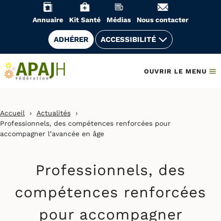
Aller
au
Annuaire
Kit Santé
Médias
Nous contacter
contenu
ADHÉRER
ACCESSIBILITÉ
OUVRIR LE MENU
Accueil
›
Actualités
›
Professionnels, des compétences renforcées pour
accompagner l’avancée en âge
Professionnels, des
compétences renforcées
pour accompagner