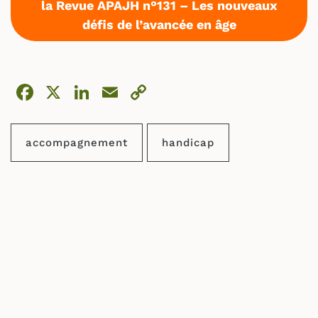
la Revue APAJH n°131 – Les nouveaux
défis de l’avancée en âge
Facebook
X
LinkedIn
Email
Copy
Link
accompagnement
handicap