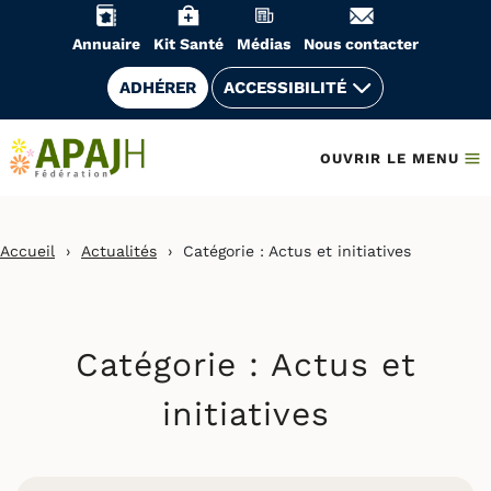
Aller
au
Annuaire
Kit Santé
Médias
Nous contacter
contenu
ADHÉRER
ACCESSIBILITÉ
OUVRIR LE MENU
Accueil
›
Actualités
›
Catégorie :
Actus et initiatives
Catégorie :
Actus et
initiatives