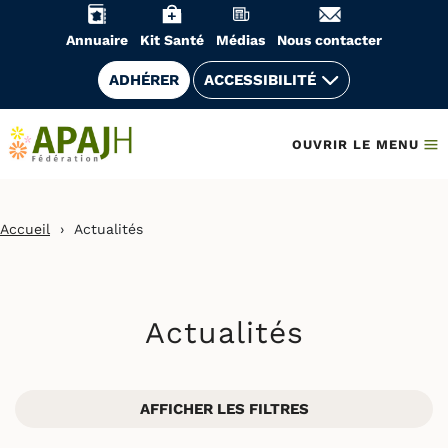
Aller
au
Annuaire
Kit Santé
Médias
Nous contacter
contenu
ADHÉRER
ACCESSIBILITÉ
OUVRIR LE MENU
Accueil
›
Actualités
Actualités
AFFICHER LES FILTRES