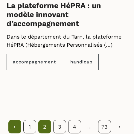
La plateforme HéPRA : un
modèle innovant
d’accompagnement
Dans le département du Tarn, la plateforme
HéPRA (Hébergements Personnalisés (…)
accompagnement
handicap
Précédent
‹
…
Suivan
›
Page
1
Page
2
Page
3
Page
4
Page
73