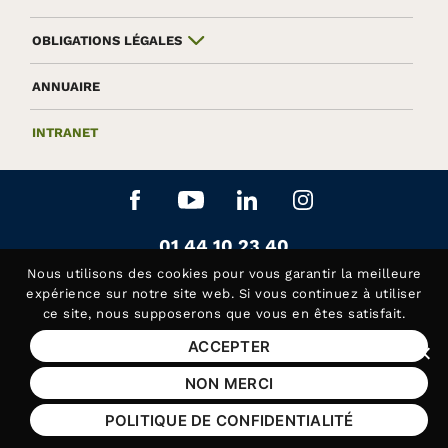
OBLIGATIONS LÉGALES
ANNUAIRE
INTRANET
Aller sur le réseau social Facebook
Aller sur le réseau social Yo
Aller sur le réseau soc
Aller sur le rés
Contactez-nous au
01 44 10 23 40
Siège de la Fédération APAJH
Nous utilisons des
cookies
pour vous garantir la meilleure
Contactez-nous au
01 44 10 81 50
expérience sur notre site web. Si vous continuez à utiliser
ce site, nous supposerons que vous en êtes satisfait.
Handicap Assistance, les lundis et jeudis matin
ACCEPTER
Fer
Mentions légales
NON MERCI
Plan du site
POLITIQUE DE CONFIDENTIALITÉ
Aide et accessibilité