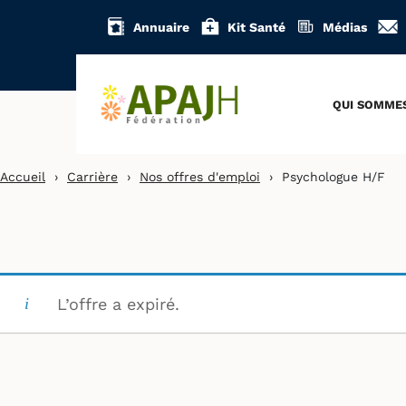
Aller
Annuaire
Kit Santé
Médias
au
contenu
QUI SOMME
Accueil
›
Carrière
›
Nos offres d'emploi
›
Psychologue H/F
L’offre a expiré.