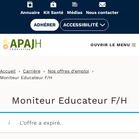
Aller
au
Annuaire
Kit Santé
Médias
Nous contacter
contenu
ADHÉRER
ACCESSIBILITÉ
OUVRIR LE MENU
Accueil
›
Carrière
›
Nos offres d'emploi
›
Moniteur Educateur F/H
Moniteur Educateur F/H
L’offre a expiré.