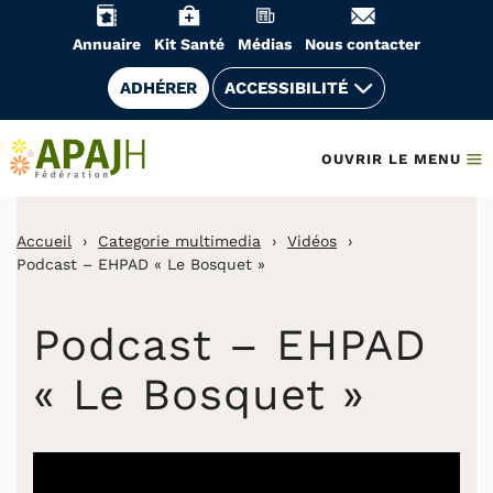
Aller
au
Annuaire
Kit Santé
Médias
Nous contacter
contenu
ADHÉRER
ACCESSIBILITÉ
OUVRIR LE MENU
Accueil
›
Categorie multimedia
›
Vidéos
›
Podcast – EHPAD « Le Bosquet »
Podcast – EHPAD
« Le Bosquet »