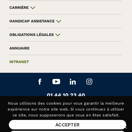
CARRIÈRE
HANDICAP ASSISTANCE
OBLIGATIONS LÉGALES
ANNUAIRE
INTRANET
Aller sur le réseau social Facebook
Aller sur le réseau social Yo
Aller sur le réseau soc
Aller sur le rés
Contactez-nous au
01 44 10 23 40
Siège de la Fédération APAJH
Nous utilisons des
cookies
pour vous garantir la meilleure
Contactez-nous au
01 44 10 81 50
expérience sur notre site web. Si vous continuez à utiliser
ce site, nous supposerons que vous en êtes satisfait.
Handicap Assistance, les lundis et jeudis matin
ACCEPTER
Fer