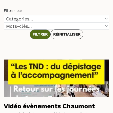
Filtrer par
Catégories
Catégories...
Mots-clés
Mots-clés...
FILTRER
RÉINITIALISER
Vidéo évènements Chaumont