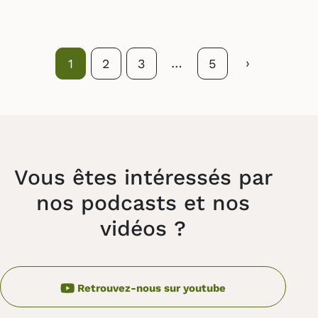
…
Suivant
›
Page
1
Page
2
Page
3
Page
5
Vous êtes intéressés par
nos podcasts et nos
vidéos ?
Retrouvez-nous sur youtube