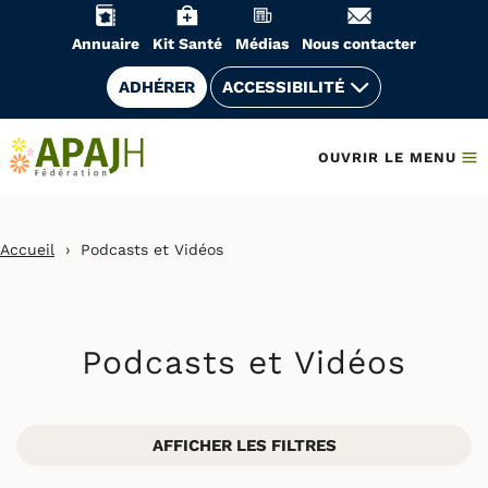
Aller
au
Annuaire
Kit Santé
Médias
Nous contacter
contenu
ADHÉRER
ACCESSIBILITÉ
OUVRIR LE MENU
Accueil
›
Podcasts et Vidéos
Podcasts et Vidéos
AFFICHER LES FILTRES