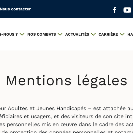
Nous contacter
Aller s
All
S-NOUS ?
NOS COMBATS
ACTUALITÉS
CARRIÈRE
HA
Mentions légales
ur Adultes et Jeunes Handicapés – est attachée au
éficiaires et usagers, et des visiteurs de son site int
s personnelles mis en œuvre dans le cadre des acti
 de protection des données personnelles et notamme