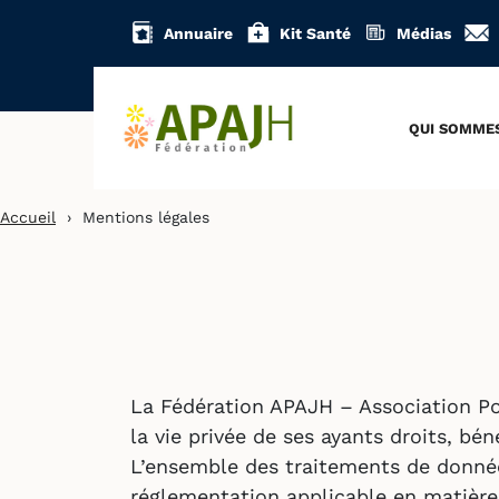
Aller
Annuaire
Kit Santé
Médias
au
contenu
QUI SOMME
Accueil
›
Mentions légales
La Fédération APAJH – Association Po
la vie privée de ses ayants droits, bén
L’ensemble des traitements de donnée
réglementation applicable en matière