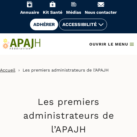
Aller
au
Annuaire
Kit Santé
Médias
Nous contacter
contenu
ADHÉRER
ACCESSIBILITÉ
OUVRIR LE MENU
Accueil
›
Les premiers administrateurs de l’APAJH
Les premiers
administrateurs de
l’APAJH