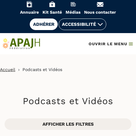
Aller
au
Annuaire
Kit Santé
Médias
Nous contacter
contenu
ADHÉRER
ACCESSIBILITÉ
OUVRIR LE MENU
Accueil
›
Podcasts et Vidéos
Podcasts et Vidéos
AFFICHER LES FILTRES