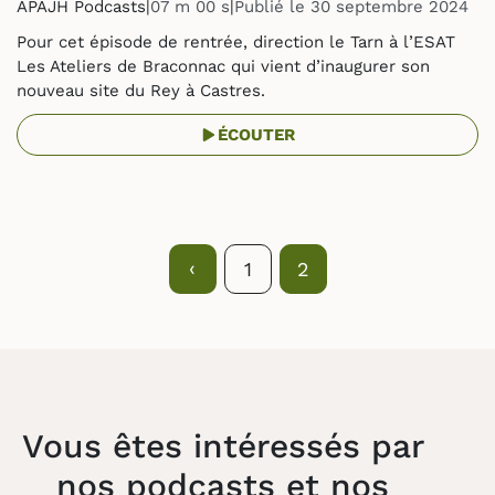
APAJH Podcasts
|
07 m 00 s
|
Publié le 30 septembre 2024
Pour cet épisode de rentrée, direction le Tarn à l’ESAT
Les Ateliers de Braconnac qui vient d’inaugurer son
nouveau site du Rey à Castres.
ÉCOUTER
Précédent
‹
Page
1
Page
2
Vous êtes intéressés par
nos podcasts et nos