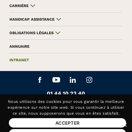
CARRIÈRE
HANDICAP ASSISTANCE
OBLIGATIONS LÉGALES
ANNUAIRE
INTRANET
Aller sur le réseau social Facebook
Aller sur le réseau social Yo
Aller sur le réseau soc
Aller sur le rés
Contactez-nous au
01 44 10 23 40
Siège de la Fédération APAJH
Nous utilisons des
cookies
pour vous garantir la meilleure
Contactez-nous au
01 44 10 81 50
expérience sur notre site web. Si vous continuez à utiliser
ce site, nous supposerons que vous en êtes satisfait.
Handicap Assistance, les lundis et jeudis matin
ACCEPTER
Fer
Mentions légales